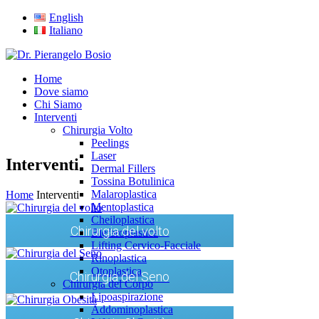
English
Italiano
Home
Dove siamo
Chi Siamo
Interventi
Chirurgia Volto
Peelings
Laser
Interventi
Dermal Fillers
Tossina Botulinica
Malaroplastica
Home
Interventi
Mentoplastica
Cheiloplastica
Chirurgia del volto
Blefaroplastica
Lifting Cervico-Facciale
Rinoplastica
Otoplastica
Chirurgia del Seno
Chirurgia del Corpo
Lipoaspirazione
Addominoplastica