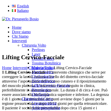
English
Italiano
Home
Dove siamo
Chi Siamo
Interventi
Chirurgia Volto
Peelings
Laser
Lifting Cervico-Facciale
Dermal Fillers
Tossina Botulinica
Malaroplastica
Home
Interventi
Chirurgia Volto
Lifting Cervico-Facciale
Mentoplastica
Il
Lifting Cervico-Facciale
è l’intervento chirurgico che serve per
Cheiloplastica
correggere la lassità cutanea a livello del distretto cervico-facciale
Blefaroplastica
attraverso l’asportazione dell’eccesso cutaneo e il riposizionamento
Lifting Cervico-Facciale
del muscolo platisma. L’intervento viene eseguito in clinica,
Rinoplastica
preferibilmente in anestesia generale. La durata è di circa 4 ore. Può
Otoplastica
essere associato alla blefaroplastica superiore e inferiore. La degenza
Chirurgia del Corpo
è di 1 giorno. La rimozione dei punti avviene dopo 5 giorni per la
Lipoaspirazione
regione preauricolare e dopo 10/12 giorni per quella retroauricolare.
Addominoplastica
Il paziente è socialmente presentabile dopo circa 15 giorni e i