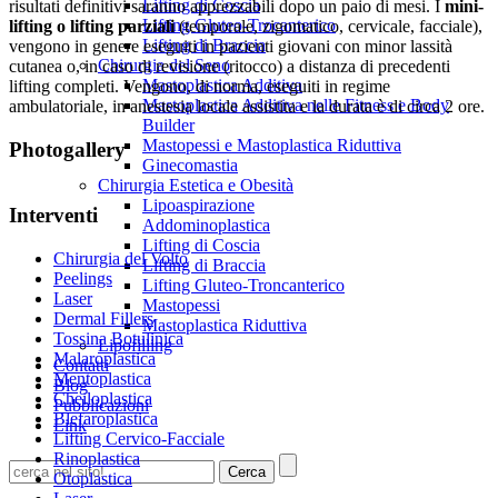
Lifting di Coscia
risultati definitivi saranno apprezzabili dopo un paio di mesi. I
mini-
Lifting Gluteo-Trocanterico
lifting o lifting parziali
(temporale, zigomatico, cervicale, facciale),
Lifting di Braccia
vengono in genere eseguiti in pazienti giovani con minor lassità
Chirurgia del Seno
cutanea o, in caso di revisione (ritocco) a distanza di precedenti
Mastoplastica Additiva
lifting completi. Vengono, di norma, eseguiti in regime
Mastoplastica Additiva nelle Fitness e Body
ambulatoriale, in anestesia locale assistita e la durata è di circa 2 ore.
Builder
Mastopessi e Mastoplastica Riduttiva
Photogallery
Ginecomastia
Chirurgia Estetica e Obesità
Lipoaspirazione
Interventi
Addominoplastica
Lifting di Coscia
Chirurgia del Volto
Lifting di Braccia
Peelings
Lifting Gluteo-Troncanterico
Laser
Mastopessi
Dermal Fillers
Mastoplastica Riduttiva
Tossina Botulinica
Lipofilling
Malaroplastica
Contatti
Mentoplastica
Blog
Cheiloplastica
Pubblicazioni
Blefaroplastica
Link
Lifting Cervico-Facciale
Rinoplastica
Otoplastica