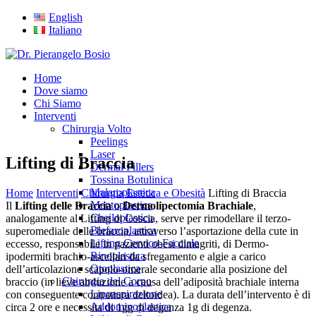
English
Italiano
Home
Dove siamo
Chi Siamo
Interventi
Chirurgia Volto
Peelings
Laser
Lifting di Braccia
Dermal Fillers
Tossina Botulinica
Malaroplastica
Home
Interventi
Chirurgia Estetica e Obesità
Lifting di Braccia
Mentoplastica
Il
Lifting delle Braccia
o
Dermolipectomia Brachiale
,
Cheiloplastica
analogamente al Lifting di Coscia, serve per rimodellare il terzo-
Blefaroplastica
superomediale delle braccia, attraverso l’asportazione della cute in
Lifting Cervico-Facciale
eccesso, responsabile in pazienti obesi dimagriti, di Dermo-
Rinoplastica
ipodermiti brachio-ascellari da sfregamento e algie a carico
Otoplastica
dell’articolazione scapolo-omerale secondarie alla posizione del
Chirurgia del Corpo
braccio (in lieve abduzione a causa dell’adiposità brachiale interna
Lipoaspirazione
con conseguente contrattura deltoidea). La durata dell’intervento è di
Addominoplastica
circa 2 ore e necessita di 1gg di degenza 1g di degenza.