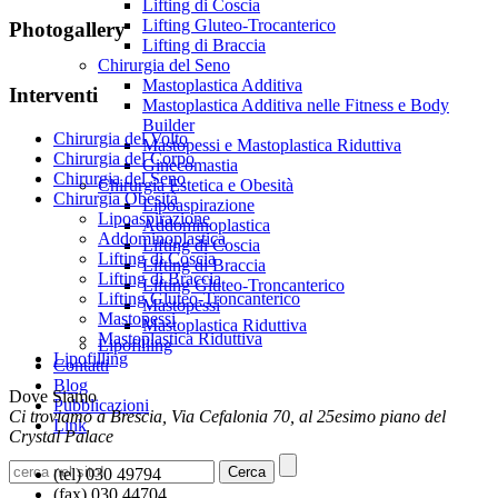
Lifting di Coscia
Lifting Gluteo-Trocanterico
Photogallery
Lifting di Braccia
Chirurgia del Seno
Mastoplastica Additiva
Interventi
Mastoplastica Additiva nelle Fitness e Body
Builder
Chirurgia del Volto
Mastopessi e Mastoplastica Riduttiva
Chirurgia del Corpo
Ginecomastia
Chirurgia del Seno
Chirurgia Estetica e Obesità
Chirurgia Obesità
Lipoaspirazione
Lipoaspirazione
Addominoplastica
Addominoplastica
Lifting di Coscia
Lifting di Coscia
Lifting di Braccia
Lifting di Braccia
Lifting Gluteo-Troncanterico
Lifting Gluteo-Troncanterico
Mastopessi
Mastopessi
Mastoplastica Riduttiva
Mastoplastica Riduttiva
Lipofilling
Lipofilling
Contatti
Blog
Dove Siamo
Pubblicazioni
Ci troviamo a Brescia, Via Cefalonia 70, al 25esimo piano del
Link
Crystal Palace
(tel) 030 49794
(fax) 030 44704