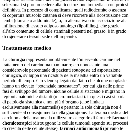
selezionati si può procedere alla ricostruzione immediata con protesi
definitiva. In presenza di complicanze quali radiodermite o assenza
di copertura muscolo-cutanea si deve ricorrere alla ricostruzione con
lembi (dorsale o addominale), o, in alternativa o in associazione alla
infiltrazione di tessuto adiposo autologo (lipofilling), che grazie
all’alto contenuto di cellule staminali presenti nel grasso, è in grado
di rigenerare i tessuti sede dell’impianto.
Trattamento medico
La chirurgia rappresenta indubbiamente l’intervento cardine nel
trattamento del carcinoma mammario; ciò nonostante una
considerevole percentuale di pazienti sottoposte ad asportazione
chirurgica, sviluppa una ricaduta della malattia entro un variabile
periodo di tempo. Ciò viene spiegato dal fatto che alcune neoplasie
hanno un elevato “potenziale metastatico”, per cui già nelle prime
fasi di sviluppo del tumore, alcune cellule si staccano e migrano in
regioni anatomiche distanti (micro metastasi): in questi casi si parla
di patologia sistemica e non più d’organo (cioè limitata
esclusivamente alla mammella) e pertanto la sola chirurgia non è
sufficiente al conseguimento della guarigione. La terapia medica del
carcinoma della mammella utilizza tre categorie di farmaci:
farmaci
chemioterapici
(distruggono le cellule tumorali agendo sui processi
di crescita delle cellule stesse);
farmaci antiormonali
(privano le