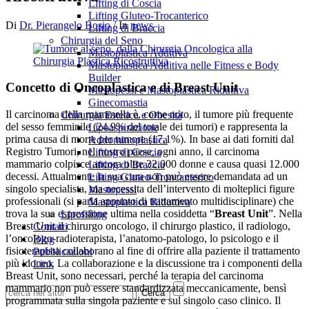
Lifting di Coscia
Lifting Gluteo-Trocanterico
Di
Dr. Pierangelo Bosio
/
In
news
Lifting di Braccia
Chirurgia del Seno
Mastoplastica Additiva
Mastoplastica Additiva nelle Fitness e Body
Builder
Concetto di Oncoplastica e di Breast Unit
Mastopessi e Mastoplastica Riduttiva
Ginecomastia
Il carcinoma della mammella è, come noto, il tumore più frequente
Chirurgia Estetica e Obesità
del sesso femminile (24.9% del totale dei tumori) e rappresenta la
Lipoaspirazione
prima causa di morte per tumore (17,1%). In base ai dati forniti dal
Addominoplastica
Registro Tumori, nel nostro paese, ogni anno, il carcinoma
Lifting di Coscia
mammario colpisce ancora oltre 32.000 donne e causa quasi 12.000
Lifting di Braccia
decessi. Attualmente la sua cura non può essere demandata ad un
Lifting Gluteo-Troncanterico
singolo specialista, ma necessita dell’intervento di molteplici figure
Mastopessi
professionali (si parla appunto di trattamento multidisciplinare) che
Mastoplastica Riduttiva
trova la sua espressione ultima nella cosiddetta “
Breast Unit
”. Nella
Lipofilling
Breast Unit il chirurgo oncologo, il chirurgo plastico, il radiologo,
Contatti
l’oncologo-radioterapista, l’anatomo-patologo, lo psicologo e il
Blog
fisioterapista collaborano al fine di offrire alla paziente il trattamento
Pubblicazioni
più idoneo. La collaborazione e la discussione tra i componenti della
Link
Breast Unit, sono necessari, perché la terapia del carcinoma
mammario non può essere standardizzata meccanicamente, bensì
programmata sulla singola paziente e sul singolo caso clinico. Il