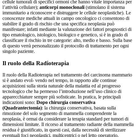
cellule tumorali di specifici ormoni che hanno vitale importanza per
l’attività cellulare);
anticorpi monoclonali
(stimolano il sistema
immunitario a riconoscere e distruggere le cellule neoplastiche). Le
conoscenze mediche attuali in campo oncologico ci consentono di
stabilire il grado di rischio che una specifica neoplasia può
manifestare; infatti mediante la valutazione dei fattori prognostici di
tipo ematologico, istologico, biologico e genetico, si è in grado di
classificare il rischio in tre categorie: alto, medio e basso. Sulla base
di questo verrà personalizzato il protocollo di trattamento per ogni
singolo paziente.
Il ruolo della Radioterapia
Il ruolo della Radioterapia nel trattamento del carcinoma mammario
si è andato evol- vendo nel tempo, in rapporto alle continue
acquisizioni sulla storia naturale della malattia ed al progresso
tecnologico che ha permesso l’introduzione nell’uso clinico di
apparecchiature sempre più sofisticate. In pratica, le principali
indicazioni sono:
Dopo chirurgia conservativa
(Quadrantectomia)
: la chirurgia conservativa, basata sulla
rimozione del solo segmento di mammella comprendente la
neoplasia, è ormai da considerare la terapia standard per tumori di
dimensioni limitate. Il ricorso al trattamento radiante della mammella
residua è giustificato, in questi casi, dalla necessità di sterilizzare
eventuali foci neoplastici, multicentrici o nel letto operatorio,