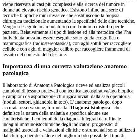
viene riservata ai casi più complessi e alla ricerca del tumore in
donne ad elevato rischio genetico. Esistono infine una serie di
tecniche bioptiche mini invasive che sostituiscono la biopsia
chirurgica tradizionale aumentando la specificità delle altre tecniche.
Vengono eseguite in ambulatorio con il minimo disturbo per le
pazienti. Relativamente al tipo di lesione ed alla metodica che l’ha
individuata possono essere eseguite sotto guida ecografica o
mammografica (radiostereotassica), con aghi sottili per raccogliere
cellule e con aghi di maggior calibro per raccogliere frammenti di
tessuto nel contesto della lesione.
Importanza di una corretta valutazione anatomo-
patologica
Il laboratorio di Anatomia Patologica riceve ed analizza piccoli
campioni di tessuto prelevati con tecnica agoaspirativa/ago bioptica
e campioni da asportazione chirurgica inviati dalla sala operatoria
(noduli, settori, ghiandola in toto). L’anatomo patologo, dopo
accurata osservazione, formula la “
Diagnosi Istologica
” che
definisce la natura della malattia e specifica alcune sue
caratteristiche. I contenuti della diagnosi integrati da raffinate
indagini immunoistochimiche degli indicatori prognostici di
malignità associati a valutazioni cliniche e strumentali sono utilizzati
dal chirurgo per deci- dere nel miglior modo possibile il tipo di