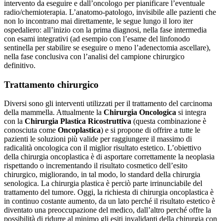
intervento da eseguire e dall’oncologo per pianificare l’eventuale
radio/chemioterapia. L’anatomo-patologo, invisibile alle pazienti che
non lo incontrano mai direttamente, le segue lungo il loro iter
ospedaliero: all’inizio con la prima diagnosi, nella fase intermedia
con esami integrativi (ad esempio con l’esame del linfonodo
sentinella per stabilire se eseguire o meno l’adenectomia ascellare),
nella fase conclusiva con l’analisi del campione chirurgico
definitivo.
Trattamento chirurgico
Diversi sono gli interventi utilizzati per il trattamento del carcinoma
della mammella. Attualmente la
Chirurgia Oncologica
si integra
con la
Chirurgia Plastica Ricostruttiva
(questa combinazione è
conosciuta come
Oncoplastica
) e si propone di offrire a tutte le
pazienti le soluzioni più valide per raggiungere il massimo di
radicalità oncologica con il miglior risultato estetico. L’obiettivo
della chirurgia oncoplastica è di asportare correttamente la neoplasia
rispettando o incrementando il risultato cosmetico dell’esito
chirurgico, migliorando, in tal modo, lo standard della chirurgia
senologica. La chirurgia plastica è perciò parte irrinunciabile del
trattamento del tumore. Oggi, la richiesta di chirurgia oncoplastica è
in continuo costante aumento, da un lato perché il risultato estetico è
diventato una preoccupazione del medico, dall’altro perché offre la
possibilità di ridurre al minimo gli esiti invalidanti della chirurgia con