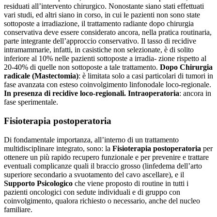
residuati all’intervento chirurgico. Nonostante siano stati effettuati
vari studi, ed altri siano in corso, in cui le pazienti non sono state
sottoposte a irradiazione, il trattamento radiante dopo chirurgia
conservativa deve essere considerato ancora, nella pratica routinaria,
parte integrante dell’approccio conservativo. Il tasso di recidive
intramammarie, infatti, in casistiche non selezionate, è di solito
inferiore al 10% nelle pazienti sottoposte a irradia- zione rispetto al
20-40% di quelle non sottoposte a tale trattamento.
Dopo Chirurgia
radicale (Mastectomia)
: è limitata solo a casi particolari di tumori in
fase avanzata con esteso coinvolgimento linfonodale loco-regionale.
In presenza di recidive loco-regionali.
Intraoperatoria
: ancora in
fase sperimentale.
Fisioterapia postoperatoria
Di fondamentale importanza, all’interno di un trattamento
multidisciplinare integrato, sono: la
Fisioterapia postoperatoria
per
ottenere un più rapido recupero funzionale e per prevenire e trattare
eventuali complicanze quali il braccio grosso (linfedema dell’arto
superiore secondario a svuotamento del cavo ascellare), e il
Supporto Psicologico
che viene proposto di routine in tutti i
pazienti oncologici con sedute individuali e di gruppo con
coinvolgimento, qualora richiesto o necessario, anche del nucleo
familiare.