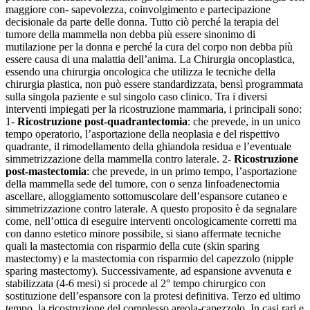
maggiore con- sapevolezza, coinvolgimento e partecipazione
decisionale da parte delle donna. Tutto ciò perché la terapia del
tumore della mammella non debba più essere sinonimo di
mutilazione per la donna e perché la cura del corpo non debba più
essere causa di una malattia dell’anima. La Chirurgia oncoplastica,
essendo una chirurgia oncologica che utilizza le tecniche della
chirurgia plastica, non può essere standardizzata, bensì programmata
sulla singola paziente e sul singolo caso clinico. Tra i diversi
interventi impiegati per la ricostruzione mammaria, i principali sono:
1-
Ricostruzione post-quadrantectomia
: che prevede, in un unico
tempo operatorio, l’asportazione della neoplasia e del rispettivo
quadrante, il rimodellamento della ghiandola residua e l’eventuale
simmetrizzazione della mammella contro laterale. 2-
Ricostruzione
post-mastectomia
: che prevede, in un primo tempo, l’asportazione
della mammella sede del tumore, con o senza linfoadenectomia
ascellare, alloggiamento sottomuscolare dell’espansore cutaneo e
simmetrizzazione contro laterale. A questo proposito è da segnalare
come, nell’ottica di eseguire interventi oncologicamente corretti ma
con danno estetico minore possibile, si siano affermate tecniche
quali la mastectomia con risparmio della cute (skin sparing
mastectomy) e la mastectomia con risparmio del capezzolo (nipple
sparing mastectomy). Successivamente, ad espansione avvenuta e
stabilizzata (4-6 mesi) si procede al 2° tempo chirurgico con
sostituzione dell’espansore con la protesi definitiva. Terzo ed ultimo
tempo, la ricostruzione del complesso areola-capezzolo. In casi rari e