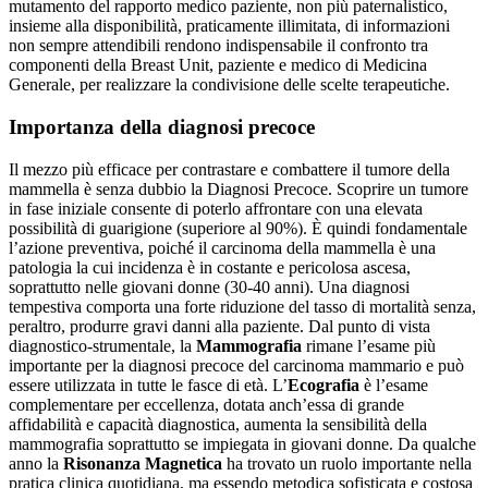
mutamento del rapporto medico paziente, non più paternalistico,
insieme alla disponibilità, praticamente illimitata, di informazioni
non sempre attendibili rendono indispensabile il confronto tra
componenti della Breast Unit, paziente e medico di Medicina
Generale, per realizzare la condivisione delle scelte terapeutiche.
Importanza della diagnosi precoce
Il mezzo più efficace per contrastare e combattere il tumore della
mammella è senza dubbio la Diagnosi Precoce. Scoprire un tumore
in fase iniziale consente di poterlo affrontare con una elevata
possibilità di guarigione (superiore al 90%). È quindi fondamentale
l’azione preventiva, poiché il carcinoma della mammella è una
patologia la cui incidenza è in costante e pericolosa ascesa,
soprattutto nelle giovani donne (30-40 anni). Una diagnosi
tempestiva comporta una forte riduzione del tasso di mortalità senza,
peraltro, produrre gravi danni alla paziente. Dal punto di vista
diagnostico-strumentale, la
Mammografia
rimane l’esame più
importante per la diagnosi precoce del carcinoma mammario e può
essere utilizzata in tutte le fasce di età. L’
Ecografia
è l’esame
complementare per eccellenza, dotata anch’essa di grande
affidabilità e capacità diagnostica, aumenta la sensibilità della
mammografia soprattutto se impiegata in giovani donne. Da qualche
anno la
Risonanza Magnetica
ha trovato un ruolo importante nella
pratica clinica quotidiana, ma essendo metodica sofisticata e costosa