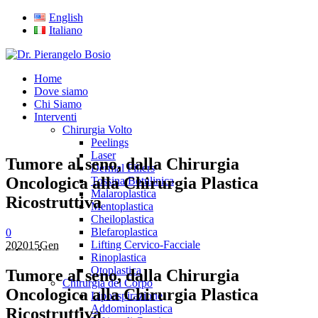
English
Italiano
Home
Dove siamo
Chi Siamo
Interventi
Chirurgia Volto
Peelings
Laser
Tumore al seno, dalla Chirurgia
Dermal Fillers
Oncologica alla Chirurgia Plastica
Tossina Botulinica
Malaroplastica
Ricostruttiva
Mentoplastica
Cheiloplastica
Blefaroplastica
0
Lifting Cervico-Facciale
20
2015
Gen
Rinoplastica
Otoplastica
Tumore al seno, dalla Chirurgia
Chirurgia del Corpo
Oncologica alla Chirurgia Plastica
Lipoaspirazione
Addominoplastica
Ricostruttiva